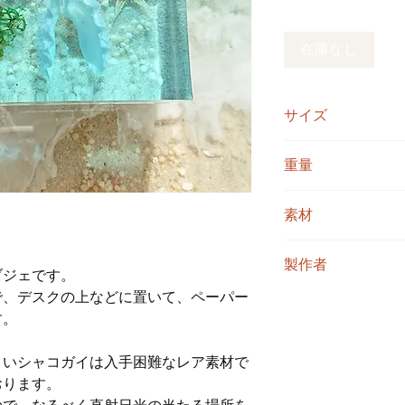
格
在庫なし
サイズ
3.9cm（縦）×7.4c
重量
約93g
素材
レジン、星の砂、貝
製作者
ブジェです。
で、デスクの上などに置いて、ペーパー
海人
す。
さいシャコガイは入手困難なレア素材で
おります。