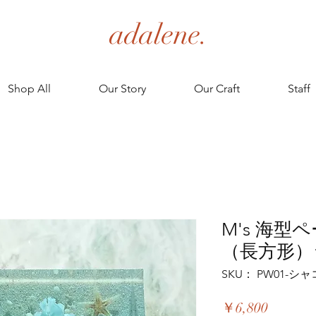
adalene.
Shop All
Our Story
Our Craft
Staff
M's 海
（長方形）
SKU： PW01-シャコ
価
￥6,800