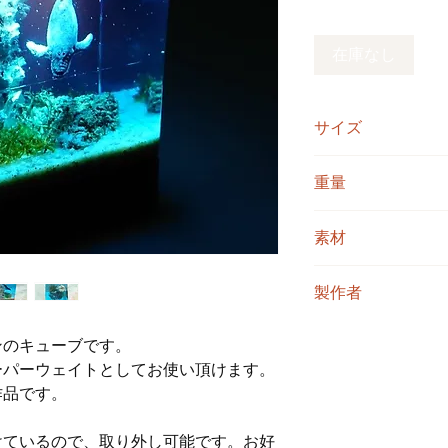
格
在庫なし
サイズ
5.0cm角（台座含む高
重量
総重量約171ｇ（レジ
素材
個体によって多少の
レジン、星の砂、フ
製作者
海人
ンのキューブです。
ーパーウェイトとしてお使い頂けます。
作品です。
けているので、取り外し可能です。お好