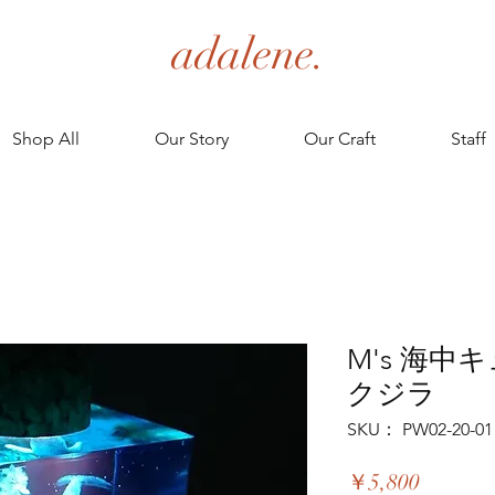
adalene.
Shop All
Our Story
Our Craft
Staff
M's 海中
クジラ
SKU： PW02-20-01
価
￥5,800