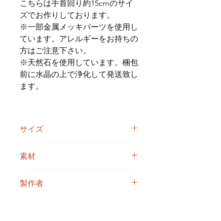
こちらは手首回り約15cmのサイ
ズでお作りしております。
※一部金属メッキパーツを使用し
ています。アレルギーをお持ちの
方はご注意下さい。
※天然石を使用しています。梱包
前に水晶の上で浄化して発送致し
ます。
サイズ
全長約50cm（手首まわり約15cm〜
素材
16cm）
1連目
製作者
アンティークボタン（15mm）
時計パーツ（日本製quartz/約24mm）
goma
2穴チェコビーズ(5mm)
ラピスラズリAAA(4mm)