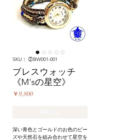
SKU： ②BW001-001
ブレスウォッチ
《M'sの星空》
価
￥9,800
格
在庫なし
深い青色とゴールドのお色のビー
ズや天然石を組み合わせて星空を