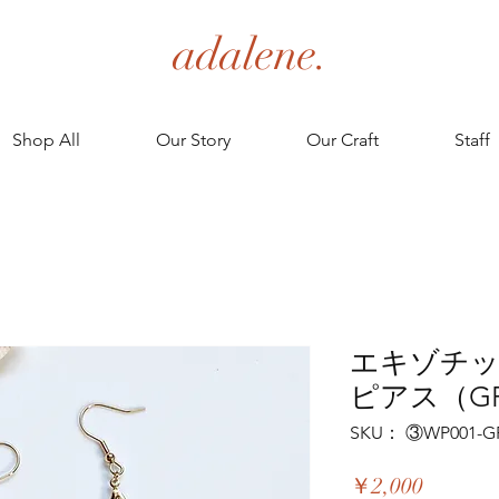
adalene.
Shop All
Our Story
Our Craft
Staff
エキゾチ
ピアス（G
SKU： ③WP001-G
価
￥2,000