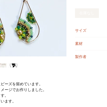
格
在庫なし
サイズ
縦70mm(うちピアス
素材
25mm
シードビーズ(1mm、
製作者
パールビーズ(6mm)
ドロップビーズ(3mm
goma
竹ビーズ(2mm)
ピアスフック
ビーディングワイヤ
。
にビーズを留めています。
イメージでお作りしました。
ます。
ています。